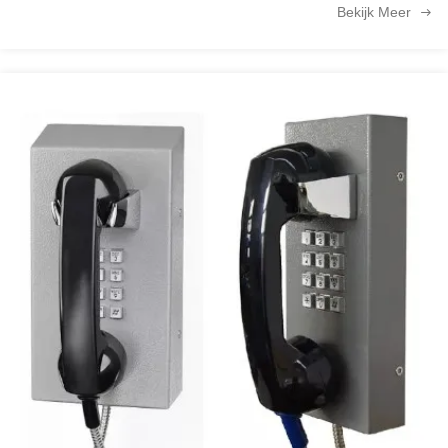
Bekijk Meer
} .gtr-container-f7h2k9 .gtr-section-title { font-size: 16px; font-weight: bold;
margin-top: 25px; margin-bottom: 15px; color: #0056b3; text-align: left; } .gtr-
container-f7h2k9 p { font-size: 14px; line-height: 1.6; margin-bottom: 15px;
text-align: left; } .gtr-container-f7h2k9 ul.gtr-list { list-style: none !important;
margin: 0 !important; padding: 0 !important; margin-bottom: 15px !important; }
.gtr-container-f7h2k9 ul.gtr-list li { position: relative; padding-left: 25px;
margin-bottom: 10px; font-size: 14px; line-height: 1.6; text-align: left; } .gtr-
container-f7h2k9 ul.gtr-list li::before { content: ""; position: absolute; left: 0;
top: 8px; width: 8px; height: 8px; background-color: #007bff; border-radius:
50%; display: block; } .gtr-container-f7h2k9 .gtr-list-item-title { font-weight:
bold; display: block; margin-bottom: 5px; color: #333; } @media (min-width:
768px) { .gtr-container-f7h2k9 { padding: 25px; max-width: 800px; margin: 0
auto; } .gtr-container-f7h2k9 .gtr-title { font-size: 20px; margin-bottom: 30px; }
.gtr-container-f7h2k9 .gtr-section-title { font-size: 18px; margin-top: 35px;
margin-bottom: 20px; } .gtr-container-f7h2k9 p { margin-bottom: 20px; } .gtr-
container-f7h2k9 ul.gtr-list li { margin-bottom: 12px; } } Vandalbestendige
veiligheidscertificering van telefoons en brandwerende materialenanalyse In
de moderne openbare infrastructuur leveren telefoonsystemen niet alleen
communicatiediensten, maar spelen ze ook een vitale rol in de openbare
veiligheid en de noodreactie.In drukke verkeers- of industriële omgevingen
zoals metro'sOm een langdurige, betrouwbare werking te garanderen,
moeten de telefoonapparatuur van de telefooncentrale, de telefooncentrale,
de telefooncentrale, de telefooncentrale, de telefooncentrale, de
telefooncentrale, de telefooncentrale, de telefooncentrale, de
telefooncentrale, de telefooncentrale, de telefooncentrale, de