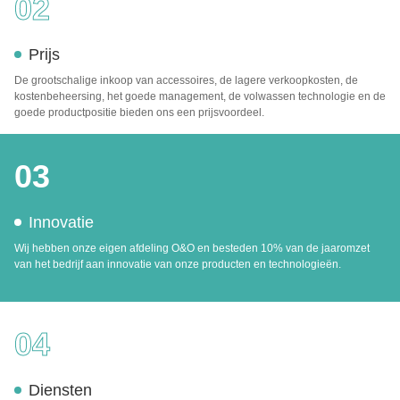
02
Prijs
De grootschalige inkoop van accessoires, de lagere verkoopkosten, de
kostenbeheersing, het goede management, de volwassen technologie en de
goede productpositie bieden ons een prijsvoordeel.
03
Innovatie
Wij hebben onze eigen afdeling O&O en besteden 10% van de jaaromzet
van het bedrijf aan innovatie van onze producten en technologieën.
04
Diensten