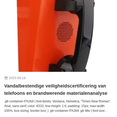
2025-09-19
Vandalbestendige veiligheidscertificering van
telefoons en brandwerende materialenanalyse
.gtr-container-f7h2k9 { font-family: Verdana, Helvetica, "Times New Roman",
Arial, sans-serif; color: #333; line-height: 1.6; padding: 15px; max-width:
100%; box-sizing: border-box; } .gtr-container-f7h2k9 .gtr-title { font-size:
18px; font-weight: bold; margin-bottom: 20px; color: #0056b3; text-align: left;