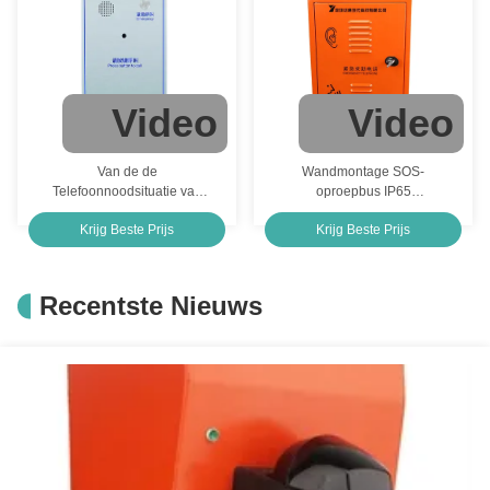
Video
Video
Van de de
Wandmontage SOS-
Telefoonnoodsituatie van
oproepbus IP65
SLOKJE Industriële VoIP de
noodtelefoonoproepbus
Krijg Beste Prijs
Krijg Beste Prijs
Telefoonsintercoms
Recentste Nieuws