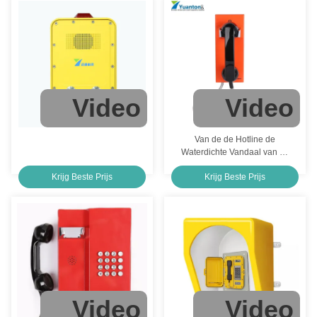
Video
Video
Van de de Hotline de
Waterdichte Vandaal van de
Snelkeuzenoodsituatie
Krijg Beste Prijs
Krijg Beste Prijs
Telefoon van de de
Telefoonbank Bestand
Video
Video