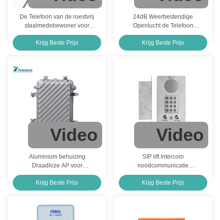
De Telefoon van de roestvrij
24dB Weerbestendige
staalmedebewoner voor
Openlucht de Telefoon
Gevangenis en Gevangenis,
Akoestische Kap van de
Krijg Beste Prijs
Krijg Beste Prijs
Muur Opgezette IP Telefoon
lawaaivermindering
Video
Video
Aluminium behuizing
SIP lift Intercom
Draadloze AP voor
noodcommunicatie
industriële VoIP-telefoon
cleanroom telefoon
Krijg Beste Prijs
Krijg Beste Prijs