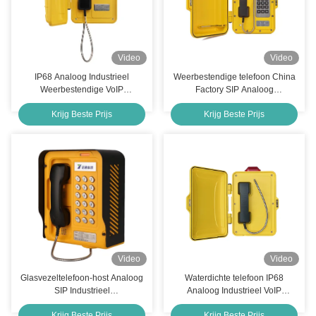
Video
Video
IP68 Analoog Industrieel
Weerbestendige telefoon China
Weerbestendige VoIP
Factory SIP Analoog
Buitentelefoon China Factory
Buitenwaterbestendige
Krijg Beste Prijs
Krijg Beste Prijs
industriële telefoon
Video
Video
Glasvezeltelefoon-host Analoog
Waterdichte telefoon IP68
SIP Industrieel
Analoog Industrieel VoIP
Buitenweertelefoon
Buitentelefoonfabriek
Krijg Beste Prijs
Krijg Beste Prijs