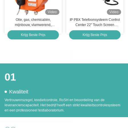
Video
Video
Olie, gas, chemicaliën,
IP PBX Telefoonsysteem Control
mijnbouw, vlamwerend,
Center 22" Touch Screen
explosiebestendige telefoon
Dispatch Console
Krijg Beste Prijs
Krijg Beste Prijs
01
Kwaliteit
Vertrouwenszegel, kredietcontrole, RoSH en beoordeling van de
leverancierscapaciteit. Het bedrijf heeft een strikt kwaliteitscontrolesysteem
en een professioneel testlaboratorium.