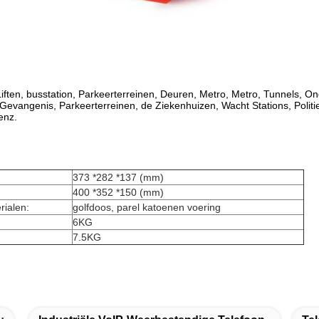
 Liften, busstation, Parkeerterreinen, Deuren, Metro, Metro, Tunnels, O
evangenis, Parkeerterreinen, de Ziekenhuizen, Wacht Stations, Polit
enz.
:
373 *282 *137 (mm)
400 *352 *150 (mm)
rialen:
golfdoos, parel katoenen voering
6KG
7.5KG