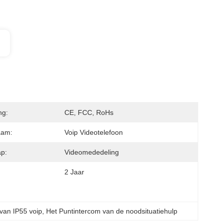
ng:
CE, FCC, RoHs
aam:
Voip Videotelefoon
p:
Videomededeling
2 Jaar
 van IP55 voip
, 
Het Puntintercom van de noodsituatiehulp