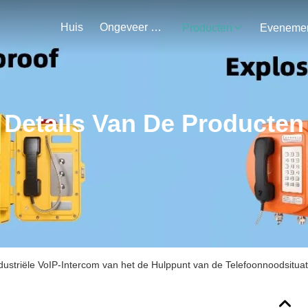
Huis
Ongeveer Ons
Producten
Details Van De Producten
dustriële VoIP-Intercom van het de Hulppunt van de Telefoonnoodsituat