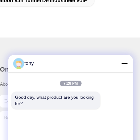
efoon Van Tunnel De Industriële VoIP
tony
Onze Nieuwsbrief
7:28 PM
Abonneer u op onze nieuwsbrief voor kortingen en meer.
Good day, what product are you looking 
for?