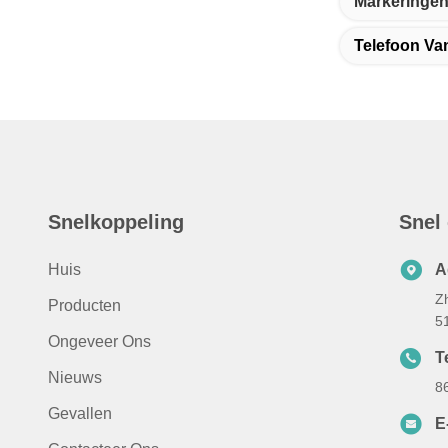
Markeringen
Telefoon Va
Snelkoppeling
Snel
Huis
A
Z
Producten
5
Ongeveer Ons
Te
Nieuws
8
Gevallen
E