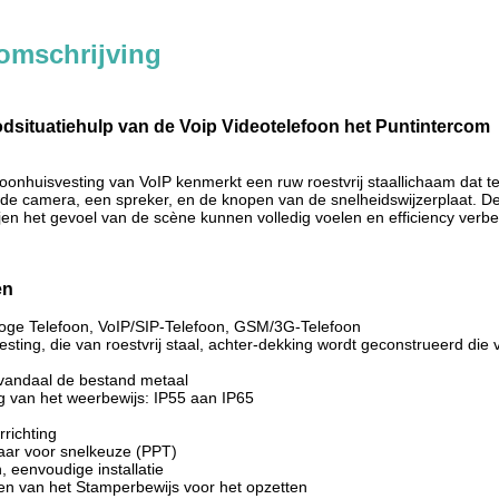
omschrijving
dsituatiehulp van de Voip Videotelefoon het Puntintercom
foonhuisvesting van VoIP kenmerkt een ruw roestvrij staallichaam dat t
de camera, een spreker, en de knopen van de snelheidswijzerplaat. D
ijen het gevoel van de scène kunnen volledig voelen en efficiency verbe
en
oge Telefoon, VoIP/SIP-Telefoon, GSM/3G-Telefoon
esting, die van roestvrij staal, achter-dekking wordt geconstrueerd di
 vandaal de bestand metaal
 van het weerbewijs: IP55 aan IP65
rrichting
ar voor snelkeuze (PPT)
, eenvoudige installatie
en van het Stamperbewijs voor het opzetten