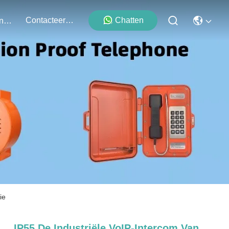
Contacteer Ons
Chatten
Evenementen
ie
IP55 De Industriële VoIP-Intercom Van