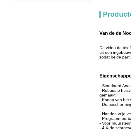
Product
Van de de Noo
De video de tele
uit een ingebouw
zodat beide part
Eigenschapp
- Standaard Anal
- Robuuste huisv
gemaakt
- Knoop van het
- De bescherming
- Handen vrije ve
- Programmeerba
- Voor muursteun
- 4 X-de schroev