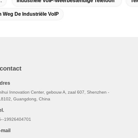
:
Industriële VoIP-Weerbestendige Telefoon
Tel
n Weg De Industriële VoIP
 contact
dres
hihui Innovation Center, gebouw A, zaal 607, Shenzhen -
18102, Guangdong, China
l.
6--19926404701
-mail