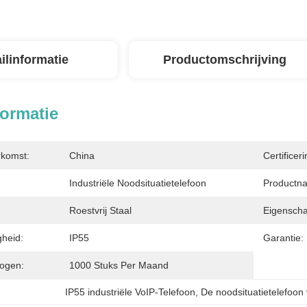
ilinformatie
Productomschrijving
formatie
rkomst:
China
Certificeri
Industriële Noodsituatietelefoon
Productn
Roestvrij Staal
Eigenscha
heid:
IP55
Garantie:
ogen:
1000 Stuks Per Maand
IP55 industriële VoIP-Telefoon
, 
De noodsituatietelefoon