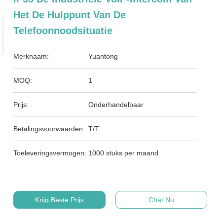
Het De Hulppunt Van De
Telefoonnoodsituatie
Merknaam:
Yuantong
MOQ:
1
Prijs:
Onderhandelbaar
Betalingsvoorwaarden:
T/T
Toeleveringsvermogen:
1000 stuks per maand
Krijg Beste Prijs
Chat Nu