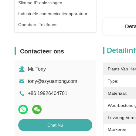
Slimme IP-oplossingen
Industriële communicatieapparatuur
Openbare Telefoons
Deta
Detailin
Contacteer ons
Mr. Tony
Plaats Van He
tony@szyuantong.com
Type:
+86 19926404701
Materiaal:
Weerbestendig
Levering Verm
Chat Nu
Markeren: