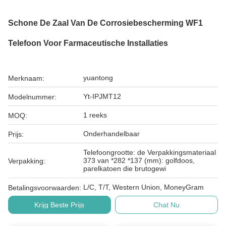
Schone De Zaal Van De Corrosiebescherming WF1
Telefoon Voor Farmaceutische Installaties
yuantong
Merknaam:
Yt-IPJMT12
Modelnummer:
1 reeks
MOQ:
Onderhandelbaar
Prijs:
Telefoongrootte: de Verpakkingsmateriaal
373 van *282 *137 (mm): golfdoos,
Verpakking:
parelkatoen die brutogewi
L/C, T/T, Western Union, MoneyGram
Betalingsvoorwaarden:
Krijg Beste Prijs
Chat Nu