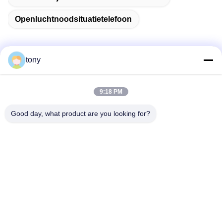
Openluchtnoodsituatietelefoon
tony
Snel contact
9:18 PM
Adres
Good day, what product are you looking for?
Zhihui Innovation Center, gebouw A, zaal 607, Shenzhen -
518102, Guangdong, China
Tel.
86--19926404701
E-mail
tony@szyuantong.com