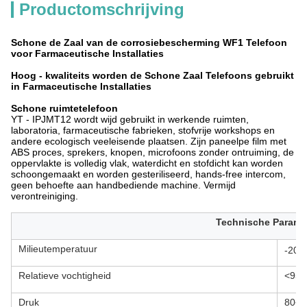
Productomschrijving
Schone de Zaal van de corrosiebescherming WF1 Telefoon
voor Farmaceutische Installaties
Hoog - kwaliteits worden de Schone Zaal Telefoons gebruikt
in Farmaceutische Installaties
Schone ruimtetelefoon
YT - IPJMT12 wordt wijd gebruikt in werkende ruimten,
laboratoria, farmaceutische fabrieken, stofvrije workshops en
andere ecologisch veeleisende plaatsen. Zijn paneelpe film met
ABS proces, sprekers, knopen, microfoons zonder ontruiming, de
oppervlakte is volledig vlak, waterdicht en stofdicht kan worden
schoongemaakt en worden gesteriliseerd, hands-free intercom,
geen behoefte aan handbediende machine. Vermijd
verontreiniging.
Technische Parame
Milieutemperatuur
-20
Relatieve vochtigheid
<95>
Druk
80~1