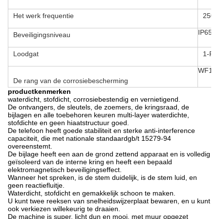
Het werk frequentie
250~
IP65
Beveiligingsniveau
Loodgat
1-PG
WF1
De rang van de corrosiebescherming
productkenmerken
waterdicht, stofdicht, corrosiebestendig en vernietigend.
De ontvangers, de sleutels, de zoemers, de kringsraad, de
bijlagen en alle toebehoren keuren multi-layer waterdichte,
stofdichte en geen hiaatstructuur goed.
De telefoon heeft goede stabiliteit en sterke anti-interference
capaciteit, die met nationale standaardgb/t 15279-94
overeenstemt.
De bijlage heeft een aan de grond zettend apparaat en is volledig
geïsoleerd van de interne kring en heeft een bepaald
elektromagnetisch beveiligingseffect.
Wanneer het spreken, is de stem duidelijk, is de stem luid, en
geen reactiefluitje.
Waterdicht, stofdicht en gemakkelijk schoon te maken.
U kunt twee reeksen van snelheidswijzerplaat bewaren, en u kunt
ook verkiezen willekeurig te draaien.
De machine is super, licht dun en mooi, met muur opgezet