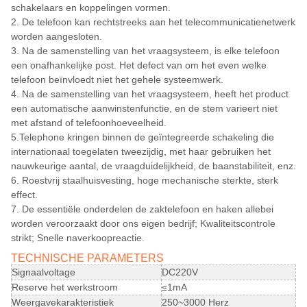
schakelaars en koppelingen vormen.
2. De telefoon kan rechtstreeks aan het telecommunicatienetwerk
worden aangesloten.
3. Na de samenstelling van het vraagsysteem, is elke telefoon
een onafhankelijke post. Het defect van om het even welke
telefoon beïnvloedt niet het gehele systeemwerk.
4. Na de samenstelling van het vraagsysteem, heeft het product
een automatische aanwinstenfunctie, en de stem varieert niet
met afstand of telefoonhoeveelheid.
5.Telephone kringen binnen de geïntegreerde schakeling die
internationaal toegelaten tweezijdig, met haar gebruiken het
nauwkeurige aantal, de vraagduidelijkheid, de baanstabiliteit, enz.
6. Roestvrij staalhuisvesting, hoge mechanische sterkte, sterk
effect.
7. De essentiële onderdelen de zaktelefoon en haken allebei
worden veroorzaakt door ons eigen bedrijf; Kwaliteitscontrole
strikt; Snelle naverkoopreactie.
TECHNISCHE PARAMETERS
Signaalvoltage
DC220V
Reserve het werkstroom
≤1mA
Weergavekarakteristiek
250~3000 Herz