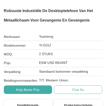
Robuuste Industriële De Desktoptelefoon Van Het
Metaallichaam Voor Gevangenis En Gevangenis
Yuantong
Merknaam:
Yt-DJ12
Modelnummer:
2 STUKS
MOQ:
EXW USD 89/UNIT
Prijs:
Standaard kartonnen verpakking
Verpakking:
T/T, Western Union,
Betalingsvoorwaarden:
Krijg Beste Prijs
Chat Nu
Detailinformatie
Productomschrijving