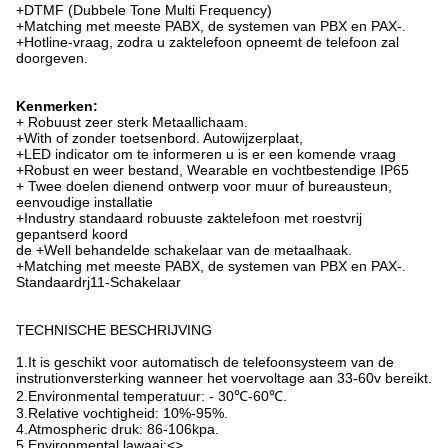
+DTMF (Dubbele Tone Multi Frequency)
+Matching met meeste PABX, de systemen van PBX en PAX-.
+Hotline-vraag, zodra u zaktelefoon opneemt de telefoon zal
doorgeven.
Kenmerken:
+ Robuust zeer sterk Metaallichaam.
+With of zonder toetsenbord. Autowijzerplaat,
+LED indicator om te informeren u is er een komende vraag
+Robust en weer bestand, Wearable en vochtbestendige IP65
+ Twee doelen dienend ontwerp voor muur of bureausteun,
eenvoudige installatie
+Industry standaard robuuste zaktelefoon met roestvrij
gepantserd koord
de +Well behandelde schakelaar van de metaalhaak.
+Matching met meeste PABX, de systemen van PBX en PAX-.
Standaardrj11-Schakelaar
TECHNISCHE BESCHRIJVING
1.It is geschikt voor automatisch de telefoonsysteem van de
instrutionversterking wanneer het voervoltage aan 33-60v bereikt.
2.Environmental temperatuur: - 30℃-60℃.
3.Relative vochtigheid: 10%-95%.
4.Atmospheric druk: 86-106kpa.
5.Environmental lawaai:<>