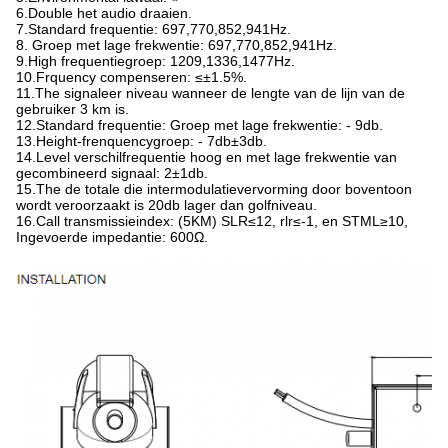
6.Double het audio draaien.
7.Standard frequentie: 697,770,852,941Hz.
8. Groep met lage frekwentie: 697,770,852,941Hz.
9.High frequentiegroep: 1209,1336,1477Hz.
10.Frquency compenseren: ≤±1.5%.
11.The signaleer niveau wanneer de lengte van de lijn van de
gebruiker 3 km is.
12.Standard frequentie: Groep met lage frekwentie: - 9db.
13.Height-frenquencygroep: - 7db±3db.
14.Level verschilfrequentie hoog en met lage frekwentie van
gecombineerd signaal: 2±1db.
15.The de totale die intermodulatievervorming door boventoon
wordt veroorzaakt is 20db lager dan golfniveau.
16.Call transmissieindex: (5KM) SLR≤12, rlr≤-1, en STML≥10,
Ingevoerde impedantie: 600Ω.