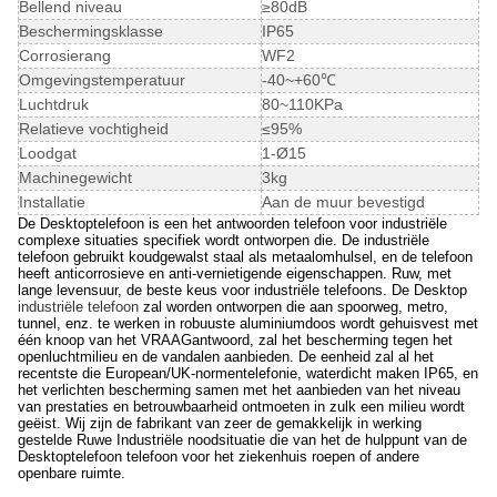
Bellend niveau
≥80dB
Beschermingsklasse
IP65
Corrosierang
WF2
Omgevingstemperatuur
-40~+60℃
Luchtdruk
80~110KPa
Relatieve vochtigheid
≤95%
Loodgat
1-Ø15
Machinegewicht
3kg
Installatie
Aan de muur bevestigd
De Desktoptelefoon is een het antwoorden telefoon voor industriële
complexe situaties specifiek wordt ontworpen die. De industriële
telefoon gebruikt koudgewalst staal als metaalomhulsel, en de telefoon
heeft anticorrosieve en anti-vernietigende eigenschappen. Ruw, met
lange levensuur, de beste keus voor industriële telefoons. De Desktop
industriële telefoon
zal worden ontworpen die aan spoorweg, metro,
tunnel, enz. te werken in robuuste aluminiumdoos wordt gehuisvest met
één knoop van
het
VRAAGantwoord, zal het bescherming tegen het
openluchtmilieu en de vandalen aanbieden. De eenheid zal al het
recentste die European/UK-normentelefonie, waterdicht maken IP65, en
het verlichten bescherming samen met het aanbieden van het niveau
van prestaties en betrouwbaarheid ontmoeten in zulk een milieu wordt
geëist. Wij zijn de fabrikant van zeer de gemakkelijk in werking
gestelde Ruwe Industriële noodsituatie die van het de hulppunt van de
Desktoptelefoon telefoon voor het ziekenhuis roepen of andere
openbare ruimte.