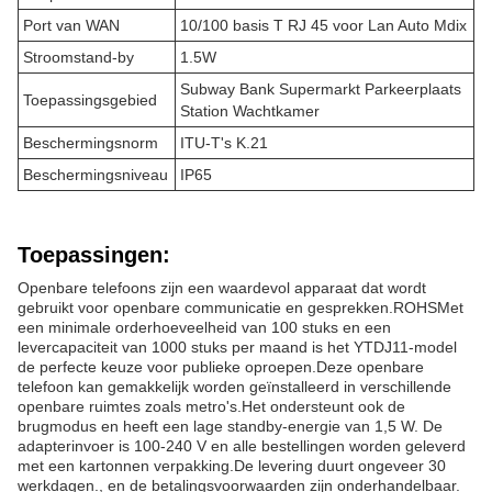
Port van WAN
10/100 basis T RJ 45 voor Lan Auto Mdix
Stroomstand-by
1.5W
Subway Bank Supermarkt Parkeerplaats
Toepassingsgebied
Station Wachtkamer
Beschermingsnorm
ITU-T's K.21
Beschermingsniveau
IP65
Toepassingen:
Openbare telefoons zijn een waardevol apparaat dat wordt
gebruikt voor openbare communicatie en gesprekken.ROHSMet
een minimale orderhoeveelheid van 100 stuks en een
levercapaciteit van 1000 stuks per maand is het YTDJ11-model
de perfecte keuze voor publieke oproepen.Deze openbare
telefoon kan gemakkelijk worden geïnstalleerd in verschillende
openbare ruimtes zoals metro's.Het ondersteunt ook de
brugmodus en heeft een lage standby-energie van 1,5 W. De
adapterinvoer is 100-240 V en alle bestellingen worden geleverd
met een kartonnen verpakking.De levering duurt ongeveer 30
werkdagen., en de betalingsvoorwaarden zijn onderhandelbaar.