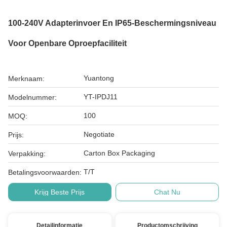
100-240V Adapterinvoer En IP65-Beschermingsniveau
Voor Openbare Oproepfaciliteit
Yuantong
Merknaam:
YT-IPDJ11
Modelnummer:
100
MOQ:
Negotiate
Prijs:
Carton Box Packaging
Verpakking:
T/T
Betalingsvoorwaarden:
Krijg Beste Prijs
Chat Nu
Detailinformatie
Productomschrijving