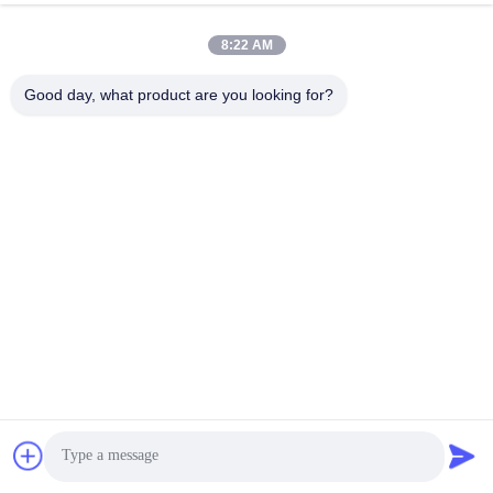
Snel contact
8:22 AM
Adres
Zhihui Innovation Center, gebouw A, zaal 607, Shenzhen -
Good day, what product are you looking for?
518102, Guangdong, China
Tel.
86--19926404701
E-mail
tony@szyuantong.com
Privacybeleid
|
Sitemap
| De Goede Kwaliteit van China
Industriële Weerbestendige Telefoon Leverancier. Copyright ©
2022-2026 Shenzhen Yuantong Modern Technology Co., Ltd. .
Alle rechten voorbehoudena.