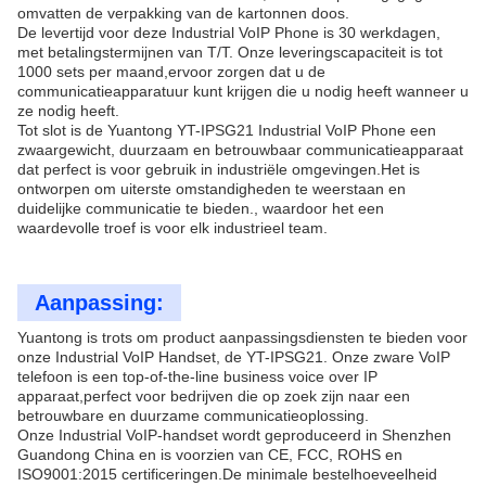
omvatten de verpakking van de kartonnen doos.
De levertijd voor deze Industrial VoIP Phone is 30 werkdagen,
met betalingstermijnen van T/T. Onze leveringscapaciteit is tot
1000 sets per maand,ervoor zorgen dat u de
communicatieapparatuur kunt krijgen die u nodig heeft wanneer u
ze nodig heeft.
Tot slot is de Yuantong YT-IPSG21 Industrial VoIP Phone een
zwaargewicht, duurzaam en betrouwbaar communicatieapparaat
dat perfect is voor gebruik in industriële omgevingen.Het is
ontworpen om uiterste omstandigheden te weerstaan en
duidelijke communicatie te bieden., waardoor het een
waardevolle troef is voor elk industrieel team.
Aanpassing:
Yuantong is trots om product aanpassingsdiensten te bieden voor
onze Industrial VoIP Handset, de YT-IPSG21. Onze zware VoIP
telefoon is een top-of-the-line business voice over IP
apparaat,perfect voor bedrijven die op zoek zijn naar een
betrouwbare en duurzame communicatieoplossing.
Onze Industrial VoIP-handset wordt geproduceerd in Shenzhen
Guandong China en is voorzien van CE, FCC, ROHS en
ISO9001:2015 certificeringen.De minimale bestelhoeveelheid