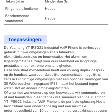
Teken tijd in
Minder dan 3s
Ringende pilootlamp
Hebben
Beschermende
Hebben
voormantel
Toepassingen:
De Yuantong YT-IPSG21 Industrial VoIP Phone is perfect voor
gebruik in ruwe omgevingen zoals fabrieken,
elektriciteitscentrales en bouwlocaties.Het aluminium
legeringsmateriaal zorgt voor duurzaamheid en langdurige
prestaties onder extreme omstandigheden.
Deze Industrial VoIP-telefoon heeft een volledig duplex gesprek
op de handset, waardoor duidelijke communicatie mogelijk is,
zelfs in luidruchtige omgevingen.met een optioneel vermogen van
30 WDe beschermingsgraad IP68 maakt het bestand tegen
water, stof en andere omgevingsfactoren.
Of u nu met werknemers op een bouwplaats wilt communiceren
of met teamleden in een fabriek wilt samenwerken, de Yuantong
YT-IPSG21 Industrial VoIP Phone is de perfecte oplossing.Het is
beschikbaar voor onderhandeling met een minimale
orderhoeveelheid van 10 eenheden, en de verpakkingsgegevens