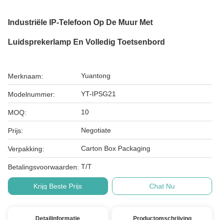
Industriële IP-Telefoon Op De Muur Met
Luidsprekerlamp En Volledig Toetsenbord
Yuantong
Merknaam:
YT-IPSG21
Modelnummer:
10
MOQ:
Negotiate
Prijs:
Carton Box Packaging
Verpakking:
T/T
Betalingsvoorwaarden:
Krijg Beste Prijs
Chat Nu
Detailinformatie
Productomschrijving