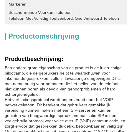
Markeren:
Beschermende Voorkant Telefoon
, 
Telefoon Met Volledig Toetsenbord
, 
Snel Antwoord Telefoon
Productomschrijving
Productbeschrijving:
Een andere grote eigenschap van dit product is de luidruchtige
pilootlamp, die de gebruikers helpt te waarschuwen voor
inkomende gesprekken, zelfs in lawaaierige omgevingen.Dit is
met name nuttig voor personen die het bellen van de telefoon
niet kunnen horen als gevolg van gehoorproblemen of hard
achtergrondgeluid.
Het verbindingsprotocol wordt ondersteund door het VOIP-
netwerktelefoon. Dit betekent dat gebruikers gemakkelijk
verbinding kunnen maken met een SIP-server en kunnen
genieten van hoogwaardige spraakcommunicatie.SIP is een
veelgebruikt protocol voor voice over IP (VoIP) communicatie, en
zorgt ervoor dat gesprekken duidelijk, betrouwbaar en veilig zijn.
Met de mogelijkheid om het bewakingscentrum 119 110 te bellen,