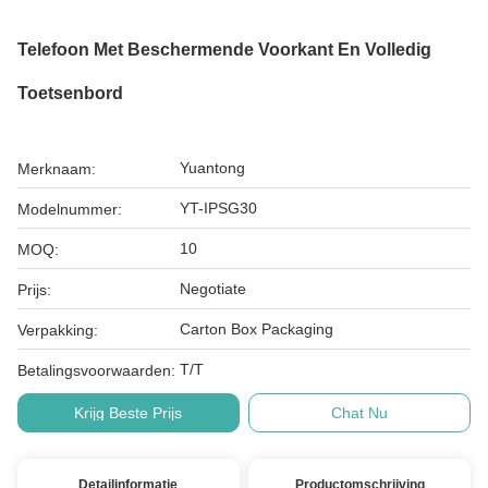
Telefoon Met Beschermende Voorkant En Volledig
Toetsenbord
Yuantong
Merknaam:
YT-IPSG30
Modelnummer:
10
MOQ:
Negotiate
Prijs:
Carton Box Packaging
Verpakking:
T/T
Betalingsvoorwaarden:
Krijg Beste Prijs
Chat Nu
Detailinformatie
Productomschrijving