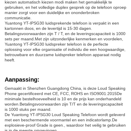
kiezen automatisch kiezen modi maken het gemakkelijk te
gebruiken, en het volledige duplex gesprek op de telefoon oproep
manier zorgt voor een duidelijke en ononderbroken
communicatie.
Yuantong YT-IPSG30 luidsprekende telefoon is verpakt in een
kartonnen doos, en de levertijd is 15-30 dagen.
Betalingsvoorwaarden zijn T / T, en de leveringscapaciteit is 1000
sets per maand.Met zijn uitzonderlijke kenmerken en voordelen,
Yuantong YT-IPSG30 luidspreker telefoon is de perfecte
oplossing voor elke organisatie of individu die een hoogwaardige,
betrouwbare en duurzame luidspreker telefoon apparaat nodig
heeft.
Aanpassing:
Gemaakt in Shenzhen Guangdong China, is deze Loud Speaking
Phone gecertificeerd met CE, FCC, ROHS en ISO9001:2015De
minimale bestelhoeveelheid is 10 en de prijs kan onderhandeld
worden.Betalingsvoorwaarden zijn T/T en de leveringscapaciteit
is 1000 stuks per maand.
De Yuantong YT-IPSG30 Loud Speaking Telefoon wordt geleverd
met een beschermende voormantel en een indicatorlamp.De
explosieve-proof Grade is geen., waardoor het veilig te gebruiken
is in de meeste omgevingen.