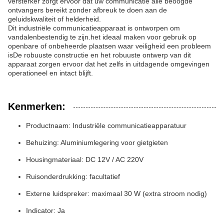
versterker zorgt ervoor dat uw communicatie alle beoogde
ontvangers bereikt zonder afbreuk te doen aan de
geluidskwaliteit of helderheid.
Dit industriële communicatieapparaat is ontworpen om
vandalenbestendig te zijn.het ideaal maken voor gebruik op
openbare of onbeheerde plaatsen waar veiligheid een probleem
isDe robuuste constructie en het robuuste ontwerp van dit
apparaat zorgen ervoor dat het zelfs in uitdagende omgevingen
operationeel en intact blijft.
Kenmerken:
Productnaam: Industriële communicatieapparatuur
Behuizing: Aluminiumlegering voor gietgieten
Housingmateriaal: DC 12V / AC 220V
Ruisonderdrukking: facultatief
Externe luidspreker: maximaal 30 W (extra stroom nodig)
Indicator: Ja