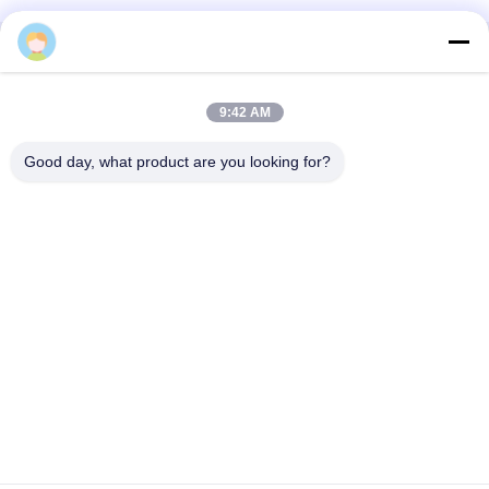
Snel contact
9:42 AM
Adres
Zhihui Innovation Center, gebouw A, zaal 607, Shenzhen -
Good day, what product are you looking for?
518102, Guangdong, China
Tel.
86--19926404701
E-mail
tony@szyuantong.com
Privacybeleid
|
Sitemap
| De Goede Kwaliteit van China
Industriële Weerbestendige Telefoon Leverancier. Copyright ©