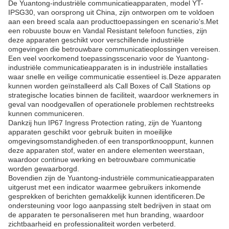
De Yuantong-industriële communicatieapparaten, model YT-
IPSG30, van oorsprong uit China, zijn ontworpen om te voldoen
aan een breed scala aan producttoepassingen en scenario's.Met
een robuuste bouw en Vandal Resistant telefoon functies, zijn
deze apparaten geschikt voor verschillende industriële
omgevingen die betrouwbare communicatieoplossingen vereisen.
Een veel voorkomend toepassingsscenario voor de Yuantong-
industriële communicatieapparaten is in industriële installaties
waar snelle en veilige communicatie essentieel is.Deze apparaten
kunnen worden geïnstalleerd als Call Boxes of Call Stations op
strategische locaties binnen de faciliteit, waardoor werknemers in
geval van noodgevallen of operationele problemen rechtstreeks
kunnen communiceren.
Dankzij hun IP67 Ingress Protection rating, zijn de Yuantong
apparaten geschikt voor gebruik buiten in moeilijke
omgevingsomstandigheden.of een transportknooppunt, kunnen
deze apparaten stof, water en andere elementen weerstaan,
waardoor continue werking en betrouwbare communicatie
worden gewaarborgd.
Bovendien zijn de Yuantong-industriële communicatieapparaten
uitgerust met een indicator waarmee gebruikers inkomende
gesprekken of berichten gemakkelijk kunnen identificeren.De
ondersteuning voor logo aanpassing stelt bedrijven in staat om
de apparaten te personaliseren met hun branding, waardoor
zichtbaarheid en professionaliteit worden verbeterd.