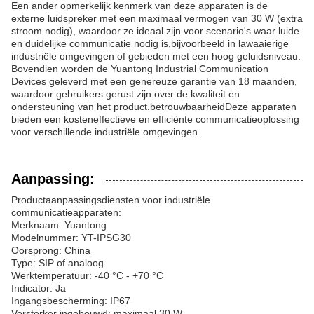
Een ander opmerkelijk kenmerk van deze apparaten is de
externe luidspreker met een maximaal vermogen van 30 W (extra
stroom nodig), waardoor ze ideaal zijn voor scenario's waar luide
en duidelijke communicatie nodig is,bijvoorbeeld in lawaaierige
industriële omgevingen of gebieden met een hoog geluidsniveau.
Bovendien worden de Yuantong Industrial Communication
Devices geleverd met een genereuze garantie van 18 maanden,
waardoor gebruikers gerust zijn over de kwaliteit en
ondersteuning van het product.betrouwbaarheidDeze apparaten
bieden een kosteneffectieve en efficiënte communicatieoplossing
voor verschillende industriële omgevingen.
Aanpassing:
Productaanpassingsdiensten voor industriële
communicatieapparaten:
Merknaam: Yuantong
Modelnummer: YT-IPSG30
Oorsprong: China
Type: SIP of analoog
Werktemperatuur: -40 °C - +70 °C
Indicator: Ja
Ingangsbescherming: IP67
Versterker ingebouwd: maximaal 30 W