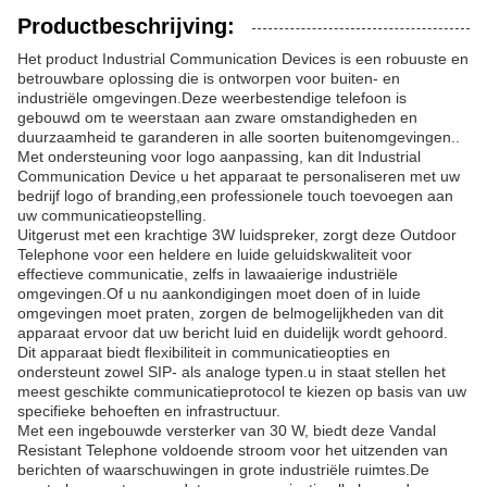
Productbeschrijving:
Het product Industrial Communication Devices is een robuuste en
betrouwbare oplossing die is ontworpen voor buiten- en
industriële omgevingen.Deze weerbestendige telefoon is
gebouwd om te weerstaan aan zware omstandigheden en
duurzaamheid te garanderen in alle soorten buitenomgevingen..
Met ondersteuning voor logo aanpassing, kan dit Industrial
Communication Device u het apparaat te personaliseren met uw
bedrijf logo of branding,een professionele touch toevoegen aan
uw communicatieopstelling.
Uitgerust met een krachtige 3W luidspreker, zorgt deze Outdoor
Telephone voor een heldere en luide geluidskwaliteit voor
effectieve communicatie, zelfs in lawaaierige industriële
omgevingen.Of u nu aankondigingen moet doen of in luide
omgevingen moet praten, zorgen de belmogelijkheden van dit
apparaat ervoor dat uw bericht luid en duidelijk wordt gehoord.
Dit apparaat biedt flexibiliteit in communicatieopties en
ondersteunt zowel SIP- als analoge typen.u in staat stellen het
meest geschikte communicatieprotocol te kiezen op basis van uw
specifieke behoeften en infrastructuur.
Met een ingebouwde versterker van 30 W, biedt deze Vandal
Resistant Telephone voldoende stroom voor het uitzenden van
berichten of waarschuwingen in grote industriële ruimtes.De