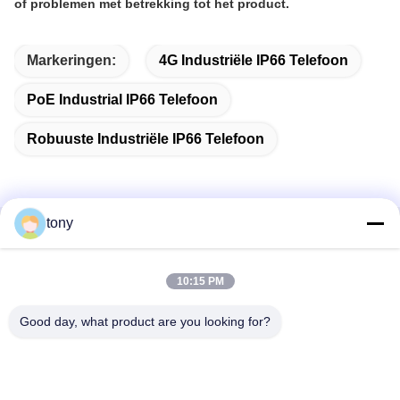
of problemen met betrekking tot het product.
Markeringen:
4G Industriële IP66 Telefoon
PoE Industrial IP66 Telefoon
Robuuste Industriële IP66 Telefoon
tony
Snel contact
10:15 PM
Adres
Zhihui Innovation Center, gebouw A, zaal 607, Shenzhen -
Good day, what product are you looking for?
518102, Guangdong, China
Tel.
86--19926404701