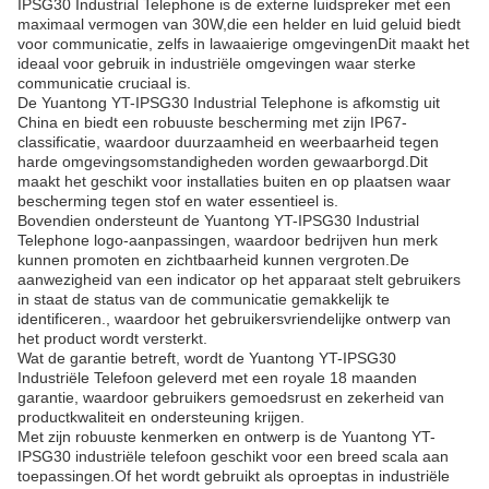
IPSG30 Industrial Telephone is de externe luidspreker met een
maximaal vermogen van 30W,die een helder en luid geluid biedt
voor communicatie, zelfs in lawaaierige omgevingenDit maakt het
ideaal voor gebruik in industriële omgevingen waar sterke
communicatie cruciaal is.
De Yuantong YT-IPSG30 Industrial Telephone is afkomstig uit
China en biedt een robuuste bescherming met zijn IP67-
classificatie, waardoor duurzaamheid en weerbaarheid tegen
harde omgevingsomstandigheden worden gewaarborgd.Dit
maakt het geschikt voor installaties buiten en op plaatsen waar
bescherming tegen stof en water essentieel is.
Bovendien ondersteunt de Yuantong YT-IPSG30 Industrial
Telephone logo-aanpassingen, waardoor bedrijven hun merk
kunnen promoten en zichtbaarheid kunnen vergroten.De
aanwezigheid van een indicator op het apparaat stelt gebruikers
in staat de status van de communicatie gemakkelijk te
identificeren., waardoor het gebruikersvriendelijke ontwerp van
het product wordt versterkt.
Wat de garantie betreft, wordt de Yuantong YT-IPSG30
Industriële Telefoon geleverd met een royale 18 maanden
garantie, waardoor gebruikers gemoedsrust en zekerheid van
productkwaliteit en ondersteuning krijgen.
Met zijn robuuste kenmerken en ontwerp is de Yuantong YT-
IPSG30 industriële telefoon geschikt voor een breed scala aan
toepassingen.Of het wordt gebruikt als oproeptas in industriële