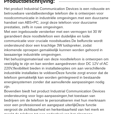
Productbeschrijving:
Het product Industrial Communication Devices is een robuuste en
betrouwbare vandalbestendige telefoon die is ontworpen voor
noodcommunicatie in industriële omgevingen.met een duurzame
handset van ABS+PC, zorgt deze telefoon voor duurzame
prestaties, zelfs in ruwe omgevingen.
Met een ingebouwde versterker met een vermogen tot 30 W
garandeert deze noodtelefoon een duidelijke en luide
communicatie voor cruciale noodsituaties.De belfunctie wordt
ondersteund door een krachtige 3W luidspreker, zodat
inkomende oproepen gemakkelijk kunnen worden gehoord in
lawaaierige industriële omgevingen.
Het behuizingsmateriaal van deze noodtelefoon is ontworpen om
veelzijdig te zijn en kan worden aangedreven door DC 12V of AC
220V,flexibiliteit bieden in installatieopties om aan verschillende
industriële installaties te voldoenDeze functie zorgt ervoor dat de
telefoon gemakkelijk kan worden geïntegreerd in bestaande
energiesystemen zonder dat aanvullende aanpassingen nodig
zijn.
Bovendien biedt het product Industrial Communication Devices
ondersteuning voor logo-aanpassingen,het toestaan van
bedrijven om de telefoon te personaliseren met hun merknaam
voor een professioneel en aangepast uiterlijkDeze functie
vergroot de zichtbaarheid en herkenbaarheid van het merk en