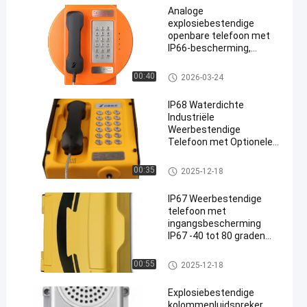
Analoge
explosiebestendige
openbare telefoon met
IP66-bescherming,
roestvrijstalen
toetsenbord en
Explosiebestendige Telefoon
00:40
2026-03-24
ingebouwde versterker
van 30W
IP68 Waterdichte
Industriële
Weerbestendige
Telefoon met Optionele
Camera en Digitaal
Display voor Noodgebruik
Industriële Weerbestendige Tel
00:35
2025-12-18
Buiten
efoon
IP67 Weerbestendige
telefoon met
ingangsbescherming
IP67 -40 tot 80 graden
Celsius
Industriële communicatieappa
00:55
2025-12-18
ratuur
Explosiebestendige
kolommenluidspreker