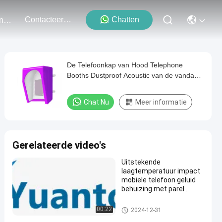
Contacteer Ons
Chatten
Evenementen
De Telefoonkap van Hood Telephone
Booths Dustproof Acoustic van de vandaal
Bestand Telefoon Akoestische
Chat Nu
Meer informatie
Gerelateerde video's
Uitstekende
laagtemperatuur impact
mobiele telefoon geluid
behuizing met parel
katoen verpakking
Telefoon Akoestische Kap
00:22
2024-12-31