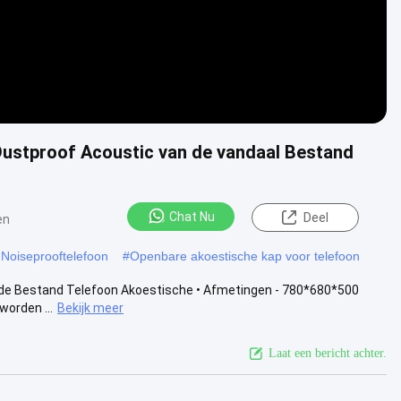
ustproof Acoustic van de vandaal Bestand
Chat Nu
Deel
en
Noiseprooftelefoon
#
Openbare akoestische kap voor telefoon
de Bestand Telefoon Akoestische • Afmetingen - 780*680*500
worden ...
Bekijk meer
Laat een bericht achter.