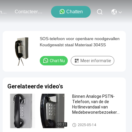
Contacteer Ons
Chatten
Evenementen
SOS-telefoon voor openbare noodgevallen
Koudgewalst staal Materiaal 304SS
Chat Nu
Meer informatie
Gerelateerde video's
Binnen Analoge PSTN-
Telefoon, van de de
Hotlinevandaal van
Medebewonerbezoekers
de Bestand Telefoon
Vandaal Bestand Telefoon
00:31
2025-05-14