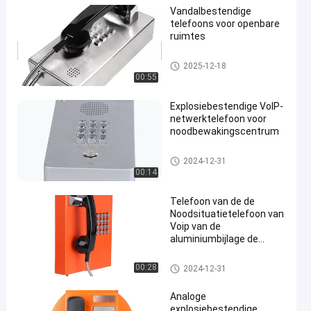
Vandalbestendige
telefoons voor openbare
ruimtes
Vandaal Bestand Telefoon
2025-12-18
00:55
Explosiebestendige VoIP-
netwerktelefoon voor
noodbewakingscentrum
Vandaal Bestand Telefoon
2024-12-31
00:14
Telefoon van de de
Noodsituatietelefoon van
Voip van de
aluminiumbijlage de
Industriële Antivandaal
Vandaal Bestand Telefoon
00:28
2024-12-31
Analoge
explosiebestendige