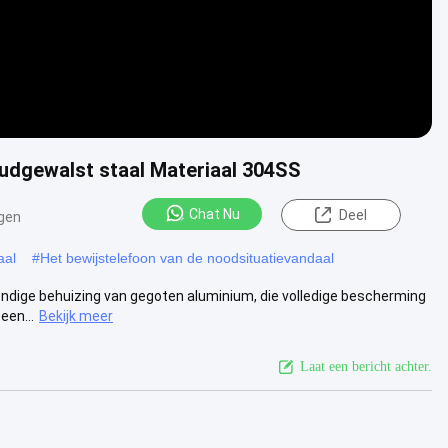
udgewalst staal Materiaal 304SS
Chat Nu
Deel
gen
aal
#
Het bewijstelefoon van de noodsituatievandaal
endige behuizing van gegoten aluminium, die volledige bescherming
een...
Bekijk meer
Laat een bericht achter.