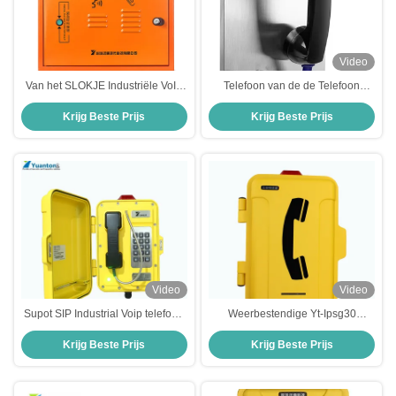
Video
Van het SLOKJE Industriële VoIP
Telefoon van de de Telefoon
van de vochtigheids Bestand
Weerbestendige IP68 Hotline van
Krijg Beste Prijs
Krijg Beste Prijs
Tunnel de Telefoon
antivandaal de Industriële VOIP
Weerbestendige Telefoons
Video
Video
Supot SIP Industrial Voip telefoon
Weerbestendige Yt-Ipsg30
snel aanzetten
Industrial Voip Phone Protective
Krijg Beste Prijs
Krijg Beste Prijs
Front Cover voorzien