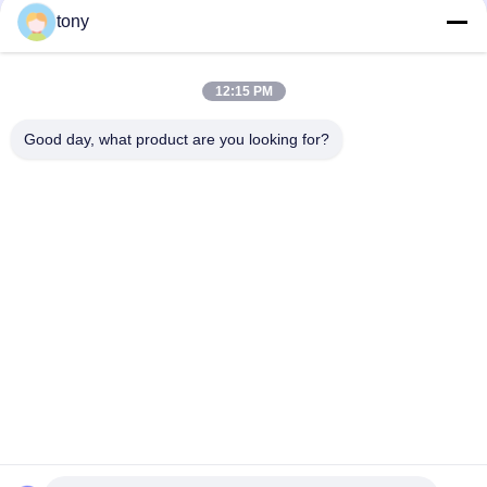
tony
Snel contact
12:15 PM
Adres
Good day, what product are you looking for?
Zhihui Innovation Center, gebouw A, zaal 607, Shenzhen -
518102, Guangdong, China
Tel.
86--19926404701
E-mail
tony@szyuantong.com
Privacybeleid
|
Sitemap
| De Goede Kwaliteit van China
Industriële Weerbestendige Telefoon Leverancier. Copyright ©
2022-2026 Shenzhen Yuantong Modern Technology Co., Ltd. .