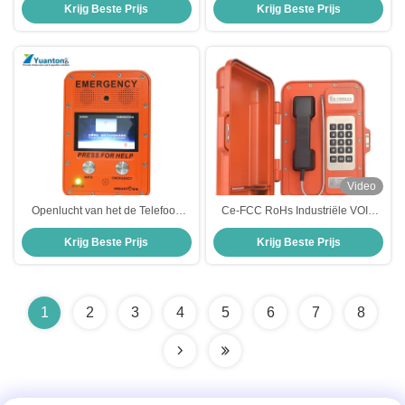
Krijg Beste Prijs
Krijg Beste Prijs
Wijzerplaat Industriële VoIP Ruwe
Ethernet voor Mijnbouw
Slokjetelefoon met
Waarschuwingslamp
Video
Openlucht van het de Telefoon
Ce-FCC RoHs Industriële VOIP
Gevaarlijke Gebied van
Telefoon Openlucht Waterdichte
Krijg Beste Prijs
Krijg Beste Prijs
Noodsituatie Industriële VoIP de
Telefoon
Snelkeuzetelefoon
1
2
3
4
5
6
7
8