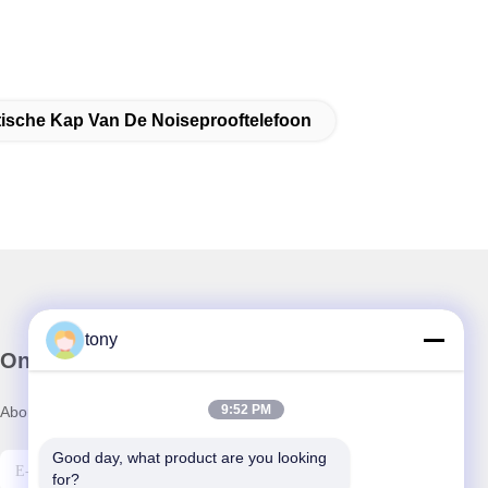
ische Kap Van De Noiseprooftelefoon
tony
Onze Nieuwsbrief
9:52 PM
Abonneer u op onze nieuwsbrief voor kortingen en meer.
Good day, what product are you looking 
for?