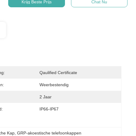
Krijg Beste Prijs
Chat Nu
ng:
Qaulified Certificate
n:
Weerbestendig
2 Jaar
d:
IP66-IP67
sche Kap
, 
GRP-akoestische telefoonkappen