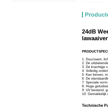
Product
24dB Wee
lawaaive
PRODUCTSPECI
1. Duurzaam, lic
2. De uitstekend
3. De krachtige v
4. Volledig onder
5. Kan binnen, i
6. De standaardkl
7. Speciale vorm
8. Hoge geluidsi
9. UV bestand, g
10. Gemakkelijk
Technische P