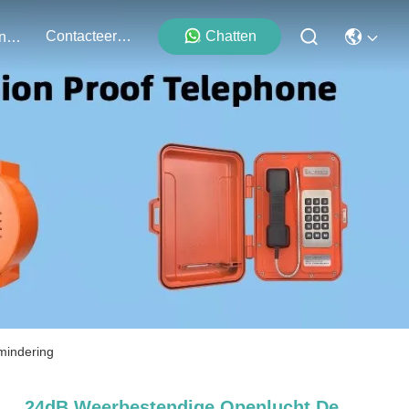
Contacteer Ons
Chatten
Evenementen
mindering
24dB Weerbestendige Openlucht De