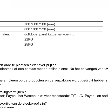
:
780 *680 *500 (mm)
800 *700 *520 (mm)
rialen:
golfdoos, parel katoenen voering
22KG
25KG
n orde te plaatsen? Wat over prijzen?
nderzoek of een contact met de online dienst. Na het ontvangen van uw 
 die embleem op de producten en de verpakking wordt gedrukt hebben?
om.
talingstermijnen?
oef: Paypal, het Westenunie; voor massaorde: T/T, L/C, Paypal, en an
vertijd van de steekproef zijn?
3-7 dagen