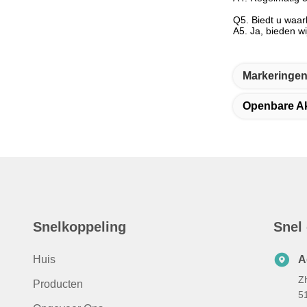
Q5. Biedt u waa
A5. Ja, bieden w
Markeringen
Openbare Ak
Snelkoppeling
Snel
Huis
A
Z
Producten
5