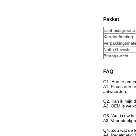
Pakket
Eenheidsgrootte
Kartonafmeting:
Verpakkingsmate
Netto Gewicht:
Brutogewicht:
FAQ
Q1. Hoe te om ee
A1: Plaats een o
antwoorden.
Q2. Kan ik mijn
A2: OEM is welk
Q3. Wat is uw be
A3: Voor steekpr
Q4. Zou wat de le
A4: Regelmatig 