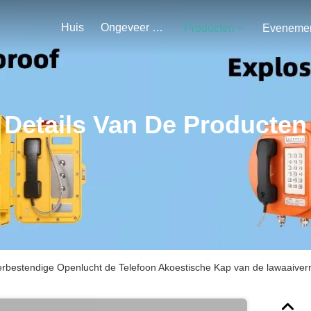
Huis
Ongeveer Ons
Producten
Details Van De Producten
bestendige Openlucht de Telefoon Akoestische Kap van de lawaaiver