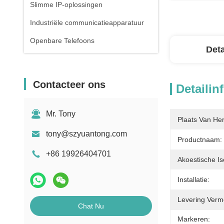
Slimme IP-oplossingen
Industriële communicatieapparatuur
Openbare Telefoons
Deta
Contacteer ons
Detailin
Mr. Tony
Plaats Van He
tony@szyuantong.com
Productnaam:
+86 19926404701
Akoestische Iso
Installatie:
Levering Verm
Chat Nu
Markeren: