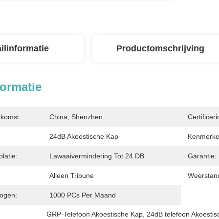
ilinformatie
Productomschrijving
formatie
rkomst:
China, Shenzhen
Certificeri
24dB Akoestische Kap
Kenmerke
latie:
Lawaaivermindering Tot 24 DB
Garantie:
Alleen Tribune
Weerstan
ogen:
1000 PCs Per Maand
GRP-Telefoon Akoestische Kap
, 
24dB telefoon Akoesti