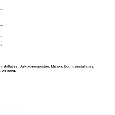
es
stallaties, Bulkladingsposten, Mijnen, Boringsinstallaties,
s en meer.