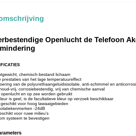
omschrijving
rbestendige Openlucht de Telefoon Ak
rmindering
FICATIES
htgewicht, chemisch-bestand lichaam
e prestaties van het lage temperatuureffect
oering van de polyurethaangeluidsisolatie, anti-schimmel en anticorrosi
houd-vrij, corrosiebestendig, vrij van chemische aanval
n openlucht en op zee worden gebruikt
eur is geel, is de facultatieve kleur op verzoek beschikbaar
 geschikt voor hoog lawaaigebieden
solatiekenmerken -24dB
eschikt voor ruwe milieu's
 om systeem te bevestigen
arameters