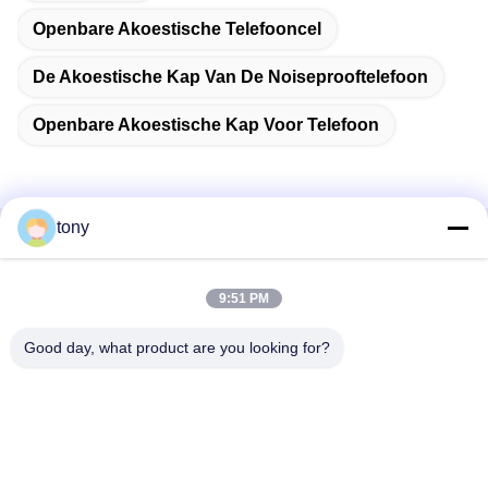
Openbare Akoestische Telefooncel
De Akoestische Kap Van De Noiseprooftelefoon
Openbare Akoestische Kap Voor Telefoon
tony
Snel contact
9:51 PM
Adres
Zhihui Innovation Center, gebouw A, zaal 607, Shenzhen -
Good day, what product are you looking for?
518102, Guangdong, China
Tel.
86--19926404701
E-mail