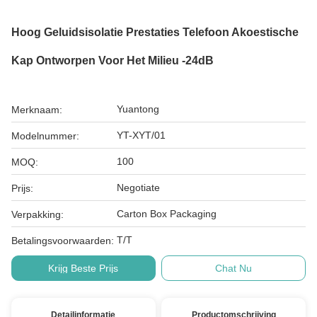
Hoog Geluidsisolatie Prestaties Telefoon Akoestische
Kap Ontworpen Voor Het Milieu -24dB
Yuantong
Merknaam:
YT-XYT/01
Modelnummer:
100
MOQ:
Negotiate
Prijs:
Carton Box Packaging
Verpakking:
T/T
Betalingsvoorwaarden:
Krijg Beste Prijs
Chat Nu
Detailinformatie
Productomschrijving