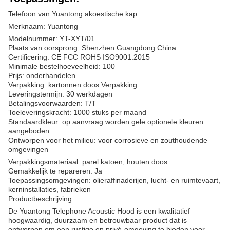
Telefoon van Yuantong akoestische kap
Merknaam: Yuantong
Modelnummer: YT-XYT/01
Plaats van oorsprong: Shenzhen Guangdong China
Certificering: CE FCC ROHS ISO9001:2015
Minimale bestelhoeveelheid: 100
Prijs: onderhandelen
Verpakking: kartonnen doos Verpakking
Leveringstermijn: 30 werkdagen
Betalingsvoorwaarden: T/T
Toeleveringskracht: 1000 stuks per maand
Standaardkleur: op aanvraag worden gele optionele kleuren
aangeboden.
Ontworpen voor het milieu: voor corrosieve en zouthoudende
omgevingen
Verpakkingsmateriaal: parel katoen, houten doos
Gemakkelijk te repareren: Ja
Toepassingsomgevingen: olieraffinaderijen, lucht- en ruimtevaart,
kerninstallaties, fabrieken
Productbeschrijving
De Yuantong Telephone Acoustic Hood is een kwalitatief
hoogwaardig, duurzaam en betrouwbaar product dat is
ontworpen om een rustige en privé-omgeving te bieden voor