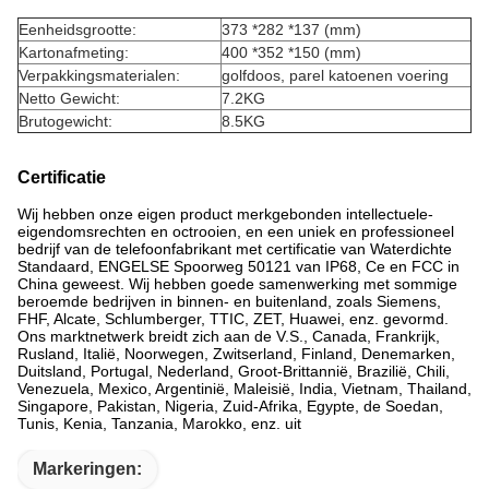
Eenheidsgrootte:
373 *282 *137 (mm)
Kartonafmeting:
400 *352 *150 (mm)
Verpakkingsmaterialen:
golfdoos, parel katoenen voering
Netto Gewicht:
7.2KG
Brutogewicht:
8.5KG
Certificatie
Wij hebben onze eigen product merkgebonden intellectuele-
eigendomsrechten en octrooien, en een uniek en professioneel
bedrijf van de telefoonfabrikant met certificatie van Waterdichte
Standaard, ENGELSE Spoorweg 50121 van IP68, Ce en FCC in
China geweest. Wij hebben goede samenwerking met sommige
beroemde bedrijven in binnen- en buitenland, zoals Siemens,
FHF, Alcate, Schlumberger, TTIC, ZET, Huawei, enz. gevormd.
Ons marktnetwerk breidt zich aan de V.S., Canada, Frankrijk,
Rusland, Italië, Noorwegen, Zwitserland, Finland, Denemarken,
Duitsland, Portugal, Nederland, Groot-Brittannië, Brazilië, Chili,
Venezuela, Mexico, Argentinië, Maleisië, India, Vietnam, Thailand,
Singapore, Pakistan, Nigeria, Zuid-Afrika, Egypte, de Soedan,
Tunis, Kenia, Tanzania, Marokko, enz. uit
Markeringen: