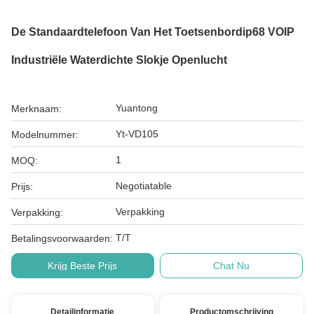
De Standaardtelefoon Van Het Toetsenbordip68 VOIP
Industriële Waterdichte Slokje Openlucht
Yuantong
Merknaam:
Yt-VD105
Modelnummer:
1
MOQ:
Negotiatable
Prijs:
Verpakking
Verpakking:
T/T
Betalingsvoorwaarden:
Krijg Beste Prijs
Chat Nu
Detailinformatie
Productomschrijving