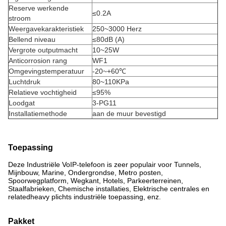
Reserve werkende
≤0.2A
stroom
Weergavekarakteristiek
250~3000 Herz
Bellend niveau
≤80dB (A)
Vergrote outputmacht
10~25W
Anticorrosion rang
WF1
Omgevingstemperatuur
-20~+60℃
Luchtdruk
80~110KPa
Relatieve vochtigheid
≤95%
Loodgat
3-PG11
Installatiemethode
aan de muur bevestigd
Toepassing
Deze Industriële VoIP-telefoon is zeer populair voor Tunnels,
Mijnbouw, Marine, Ondergrondse, Metro posten,
Spoorwegplatform, Wegkant, Hotels, Parkeerterreinen,
Staalfabrieken, Chemische installaties, Elektrische centrales en
relatedheavy plichts industriële toepassing, enz.
Pakket