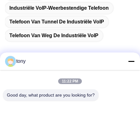
Industriële VoIP-Weerbestendige Telefoon
Telefoon Van Tunnel De Industriële VoIP
Telefoon Van Weg De Industriële VoIP
tony
Snel contact
11:22 PM
Adres
Good day, what product are you looking for?
Zhihui Innovation Center, gebouw A, zaal 607, Shenzhen -
518102, Guangdong, China
Tel.
86--19926404701
E-mail