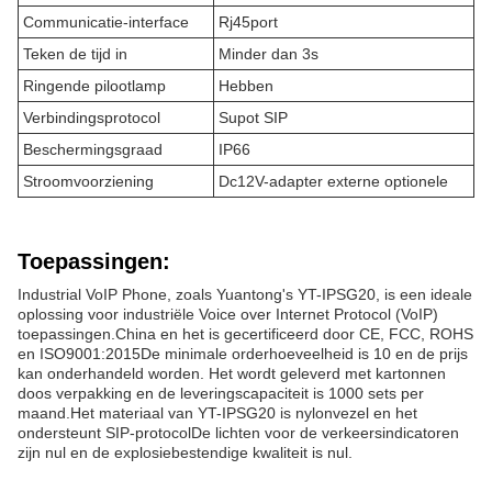
Communicatie-interface
Rj45port
Teken de tijd in
Minder dan 3s
Ringende pilootlamp
Hebben
Verbindingsprotocol
Supot SIP
Beschermingsgraad
IP66
Stroomvoorziening
Dc12V-adapter externe optionele
Toepassingen:
Industrial VoIP Phone, zoals Yuantong's YT-IPSG20, is een ideale
oplossing voor industriële Voice over Internet Protocol (VoIP)
toepassingen.China en het is gecertificeerd door CE, FCC, ROHS
en ISO9001:2015De minimale orderhoeveelheid is 10 en de prijs
kan onderhandeld worden. Het wordt geleverd met kartonnen
doos verpakking en de leveringscapaciteit is 1000 sets per
maand.Het materiaal van YT-IPSG20 is nylonvezel en het
ondersteunt SIP-protocolDe lichten voor de verkeersindicatoren
zijn nul en de explosiebestendige kwaliteit is nul.