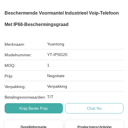
Beschermende Voormantel Industrieel Voip-Telefoon
Met IP66-Beschermingsgraad
Yuantong
Merknaam:
YT-IPSG20
Modelnummer:
1
MOQ:
Negotiate
Prijs:
Verpakking
Verpakking:
T/T
Betalingsvoorwaarden:
Krijg Beste Prijs
Chat Nu
Detailinformatie
Productomschrijving