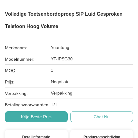
Volledige Toetsenbordoproep SIP Luid Gesproken
Telefoon Hoog Volume
Yuantong
Merknaam:
YT-IPSG30
Modelnummer:
1
MOQ:
Negotiate
Prijs:
Verpakking
Verpakking:
T/T
Betalingsvoorwaarden:
Krijg Beste Prijs
Chat Nu
Detailinformatie
Productomschrijving