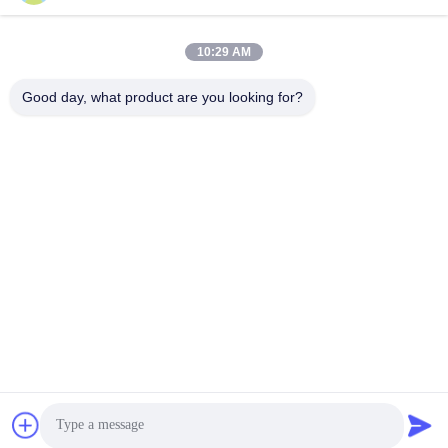
Snel contact
10:29 AM
Adres
Zhihui Innovation Center, gebouw A, zaal 607, Shenzhen -
Good day, what product are you looking for?
518102, Guangdong, China
Tel.
86--19926404701
E-mail
tony@szyuantong.com
Privacybeleid
|
Sitemap
| De Goede Kwaliteit van China
Industriële Weerbestendige Telefoon Leverancier. Copyright ©
2022-2026 Shenzhen Yuantong Modern Technology Co., Ltd. .
Alle rechten voorbehoudena.