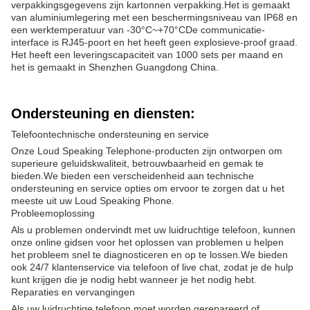
verpakkingsgegevens zijn kartonnen verpakking.Het is gemaakt
van aluminiumlegering met een beschermingsniveau van IP68 en
een werktemperatuur van -30°C~+70°CDe communicatie-
interface is RJ45-poort en het heeft geen explosieve-proof graad.
Het heeft een leveringscapaciteit van 1000 sets per maand en
het is gemaakt in Shenzhen Guangdong China.
Ondersteuning en diensten:
Telefoontechnische ondersteuning en service
Onze Loud Speaking Telephone-producten zijn ontworpen om
superieure geluidskwaliteit, betrouwbaarheid en gemak te
bieden.We bieden een verscheidenheid aan technische
ondersteuning en service opties om ervoor te zorgen dat u het
meeste uit uw Loud Speaking Phone.
Probleemoplossing
Als u problemen ondervindt met uw luidruchtige telefoon, kunnen
onze online gidsen voor het oplossen van problemen u helpen
het probleem snel te diagnosticeren en op te lossen.We bieden
ook 24/7 klantenservice via telefoon of live chat, zodat je de hulp
kunt krijgen die je nodig hebt wanneer je het nodig hebt.
Reparaties en vervangingen
Als uw luidruchtige telefoon moet worden gerepareerd of