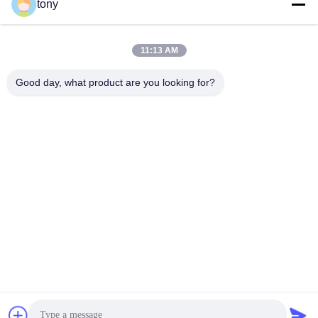
tony
Snel contact
11:13 AM
Adres
Zhihui Innovation Center, gebouw A, zaal 607, Shenzhen -
Good day, what product are you looking for?
518102, Guangdong, China
Tel.
86--19926404701
E-mail
tony@szyuantong.com
Privacybeleid
|
Sitemap
| De Goede Kwaliteit van China
Industriële Weerbestendige Telefoon Leverancier. Copyright ©
2022-2026 Shenzhen Yuantong Modern Technology Co., Ltd. .