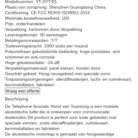
Modelnummer: YT-XYT/01
Plaats van oorsprong: Shenzhen Guangdong China
Certificering: CE FCC ROHS ISO9001:2015
Minimale bestelhoeveelheid: 100
Prijs: onderhandelen
Verpakking: kartonnen doos Verpakking
Leveringstermijn: 30 werkdagen
Betalingsvoorwaarden: T/T
Toeleveringskracht: 1000 stuks per maand
Polyurethaan geluidsdichte bekleding: hoge prestaties, anti
schimmel en anti corrosie
Hoge geluidsisolatie: -24 dB
Verpakkingsmateriaal: parel katoen, houten doos
Geschikt gebied: Hoog neusgebied met speciale vorm
Toepassingsomgevingen: olieraffinaderijen, lucht- en ruimtevaart,
kerninstallaties, fabrieken
Vraag een offerte
Beschrijving
De Telephone Acoustic Hood van Yuantong is een mobiele
akoestische luifel die is ontworpen voor communicatie
doeleinden.Dit product is perfect voor luide gebieden met
speciale vormen, zoals olieraffinaderijen, ruimtevaart,
kerninstallaties en fabrieken.
De akoestische motorkap is gemaakt van hoogwaardige