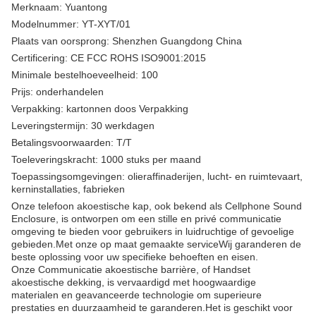
Merknaam: Yuantong
Modelnummer: YT-XYT/01
Plaats van oorsprong: Shenzhen Guangdong China
Certificering: CE FCC ROHS ISO9001:2015
Minimale bestelhoeveelheid: 100
Prijs: onderhandelen
Verpakking: kartonnen doos Verpakking
Leveringstermijn: 30 werkdagen
Betalingsvoorwaarden: T/T
Toeleveringskracht: 1000 stuks per maand
Toepassingsomgevingen: olieraffinaderijen, lucht- en ruimtevaart,
kerninstallaties, fabrieken
Onze telefoon akoestische kap, ook bekend als Cellphone Sound
Enclosure, is ontworpen om een stille en privé communicatie
omgeving te bieden voor gebruikers in luidruchtige of gevoelige
gebieden.Met onze op maat gemaakte serviceWij garanderen de
beste oplossing voor uw specifieke behoeften en eisen.
Onze Communicatie akoestische barrière, of Handset
akoestische dekking, is vervaardigd met hoogwaardige
materialen en geavanceerde technologie om superieure
prestaties en duurzaamheid te garanderen.Het is geschikt voor