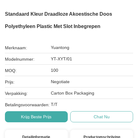
Standaard Kleur Draadloze Akoestische Doos
Polyethyleen Plastic Met Slot Inbegrepen
Yuantong
Merknaam:
YT-XYT/01
Modelnummer:
100
MOQ:
Negotiate
Prijs:
Carton Box Packaging
Verpakking:
T/T
Betalingsvoorwaarden:
Krijg Beste Prijs
Chat Nu
Detailinformatie
Productomschrijving