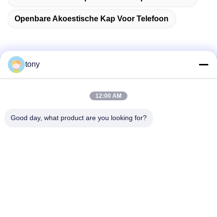
Openbare Akoestische Kap Voor Telefoon
tony
Snel contact
12:00 AM
Adres
Zhihui Innovation Center, gebouw A, zaal 607, Shenzhen -
Good day, what product are you looking for?
518102, Guangdong, China
Tel.
86--19926404701
E-mail
tony@szyuantong.com